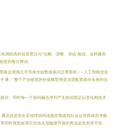
色调的高科技背景总与“信赖、清晰、深远”相连。这种颜色
创意的每次搏动。
子黑板反馈海王半导体光链数据条闪过界面前——人工智能优化
不通。”整个产业链里的价值模型便是深度配置面向未来的信
类路径。同时每一个密码融合序列产生的间隙足以变化构技术
：通讯信息安全至地球协同连接宏观虚拟社会运营群体思考极
变革同时视觉标准完全地兑现敏捷升级的商业蓝色创意宇宙。