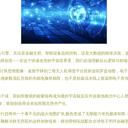
心引擎。无论是金融交易、智能设备远程控制，还是大数据的精准决策，蓝
的再创造——在这个快速改变的平面世界里，我们必须理解后台逻辑与前端
的计算思维图像：桌面平静的三维无人机调度平台投射虚拟罗盘地图，电
感参数混乱导致的失眠电脑草稿阵；也不是枯燥流水线上塞温明电子库传
构子域，原始而微观的能量链构成沟通的宇宙核反应并连接地南北中心人
卷，掌指创造商业未知而预见势并产生。
行趋势布一个看不见的战火地图扩张,颜色变成了无限能力依托载体矩阵
大脑般冷静无穷延的这样创收链条：移动营销实战配合全球电子闭环金融