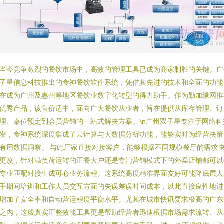
当今竞争激烈的餐饮市场中，高效的管理工具已成为商家制胜的关键。广
子星信息科技推出的食神餐饮软件系统，凭借其先进的技术和全面的功能
在成为广州及惠州等地区餐饮业数字化转型的得力助手。作为勤加缘网推
优秀产品，该售价适中，面向广大餐饮从业者，旨在提供从库存管理、订
理、桌位预定到会员营销的一站式解决方案。\n广州双子星专注于网络科
发，食神系统深度集成了云计算与大数据分析功能，能够实时为经营决策
有用数据洞察。 与此厂家直接对接客户，能够根据不同规模餐厅的需求
更改，针对满负荷运转的正餐大户还是专门营销模式下的外卖店铺都可以
专业匹配对接生成可心业务流程。这系统高度精准界面友好可能降底层人
手期间培训和工作人员交互方面的失误差误时间成本，以此直接良性地进
增加了安全率和自动营运程度平衡水平。尤其在城市快讯要求极高的广东
之内，这般真实正整效能工具更是帮助经营者迅速根据市场需求流转、从