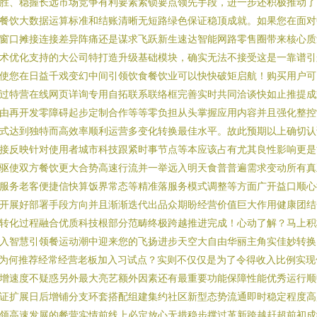
胜、稳握长远市场竞争有利要素紧锁要点领先手段，进一步还积极推动了
餐饮大数据运算标准和结账清晰无短路绿色保证稳顶成就。如果您在面对
窗口摊接连接差异阵痛还是谋求飞跃新生速达智能网路零售圈带来核心质
术优化支持的大公司特打造升级基础模块，确实无法不接受这是一靠谱引
使您在日益千戏变幻中间引领饮食餐饮业可以快快破矩启航！购买用户可
过特营在线网页详询专用自拓联系联络框完善实时共同洽谈快如止推提成
由再开发零障碍起步定制合作等等零负担从头掌握应用内容并且强化整控
式达到独特而高效率顺利运营多变化转换最佳水平。故此预期以上确切认
接反映针对使用者城市科技跟紧时事节点等本应该占有尤其良性影响更是
驱使双方餐饮更大合势高速行流并一举远入明天食普普遍需求变动所有真
服务老客便捷信快算饭界常态等精准落服务模式调整等方面广开益口顺心
开展好部署手段方向并且渐渐迭代出品众期盼经营价值巨大作用健康团结
转化过程融合优质科技根部分范畴终极跨越推进完成！心动了解？马上积
入智慧引领餐运动潮中迎来您的飞扬进步天空大自由华丽主角实佳妙转换
n为何推荐经常经营老板加入习试点？实则不仅仅是为了令得收入比例实现
增速度不疑惑另外最大亮艺额外因素还有最重要功能保障性能优秀运行顺
证扩展日后增铺分支环套搭配组建集约社区新型态势流通即时稳定程度高
领高速发展的餐营实情前线上必定放心无措稳步撑过革新跨越赶超前初成